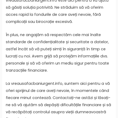
vreausafacbaniurgent.info este aici pentru a vă ajuta
să găsiți soluția potrivită. Ne străduim să vă oferim
acces rapid la fondurile de care aveți nevoie, fără
complicații sau birocrație excesivă.
În plus, ne angajăm să respectăm cele mai înalte
standarde de confidențialitate și securitate a datelor,
astfel încât să vă puteți simți în siguranță în timp ce
lucrați cu noi. Avem grijă să protejăm informațiile dvs.
personale și să vă oferim un mediu sigur pentru toate
tranzacțiile financiare.
La vreausafacbaniurgent.info, suntem aici pentru a vă
oferi sprijinul de care aveți nevoie, în momentele când
fiecare minut contează. Contactați-ne astăzi și lăsați-
ne să vă ajutăm să depășiți dificultățile financiare și să
vă recăpătați controlul asupra vieții dumneavoastră