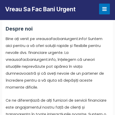
Skip
Vreau Sa Fac Bani Urgent
to
Mai
content
Men
Despre noi
Bine ați venit pe vreausafacbaniurgent.info! Suntem
aici pentru a vă oferi soluții rapide și flexibile pentru
nevoile dvs. financiare urgente. La
vreausafacbaniurgent.info, înțelegem că uneori
situațiile neprevăzute pot apărea în viața
dumneavoastră și că aveți nevoie de un partener de
încredere pentru a vă ajuta să depășiți aceste
momente dificile.
Ce ne diferențiază de alți furnizori de servicii financiare
este angajamentul nostru față de clienți și
transparența în toate interacțiunile noastre. Suntem o